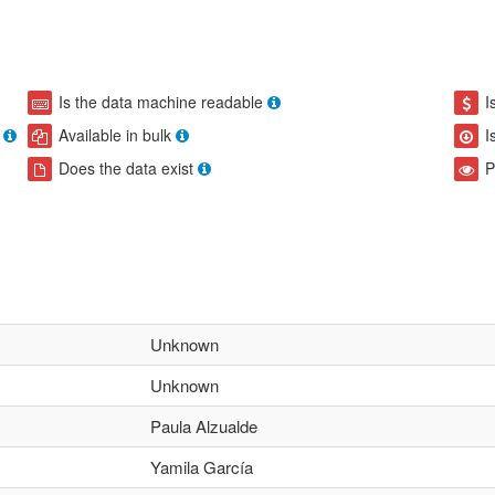
Is the data machine readable
I
Available in bulk
I
Does the data exist
P
Unknown
Unknown
Paula Alzualde
Yamila García