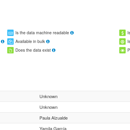
Is the data machine readable
I
Available in bulk
I
Does the data exist
P
Unknown
Unknown
Paula Alzualde
Yamila García